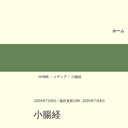
コ
ナ
ン
ビ
テ
ゲ
ン
ー
ツ
シ
ホーム
へ
ョ
ス
ン
キ
に
ッ
移
プ
動
HOME
メディア
小腸経
2020年7月8日
/ 最終更新日時 :
2020年7月8日
小腸経