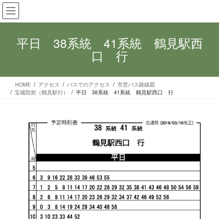
コ
ナ
ン
ビ
テ
ゲ
ン
ー
平日 38系統 41系統 鶴見駅西
ツ
シ
口 行
へ
ョ
ス
ン
キ
に
HOME
アクセス
バスでのアクセス
市営バス路線図
ッ
移
宝蔵院前（鶴見駅行）
平日 38系統 41系統 鶴見駅西口 行
プ
動