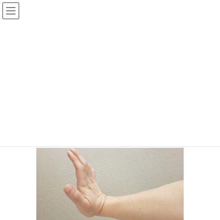
コ
ナ
ン
ビ
テ
ゲ
ン
ー
投稿
ツ
シ
へ
ョ
ス
ン
HOME
様々な症状 手関節炎・腱鞘炎には鍼灸施術がおすすめ
キ
に
20200715_202026
ッ
移
プ
動
2020年7月15日
/ 最終更新日時 :
2020年7月20日
20200715_202026