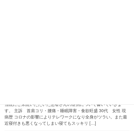
腰痛症
腰痛症 慢性腰痛の原因は股関節
から
多くの方がお悩みの慢性的な腰痛、その原因は複数あります。今
回は慢性腰痛の原因の一つである「股関節」についてお話しま
す。 股関節とは 股関節とは骨盤の骨の「寛骨臼」と太ももの骨の
「大腿骨頭」から構成される関節です。骨盤のく […]
2020年8月4日
症例
症例01 首肩コリ・腰痛・睡眠障
害・食欲旺盛
当院にご来院いただいた患者さんの症例について書いていきま
す。 主訴 首肩コリ・腰痛・睡眠障害・食欲旺盛 30代 女性 現
病歴 コロナの影響によりテレワークになり全身がツラい。また最
近寝付きも悪くなってしまい寝てもスッキリ […]